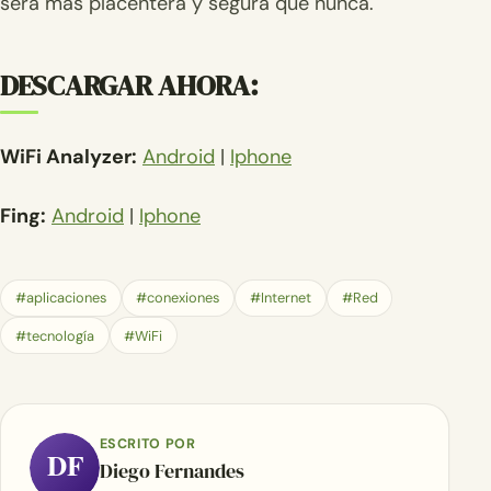
será más placentera y segura que nunca.
DESCARGAR AHORA:
WiFi Analyzer:
Android
|
Iphone
Fing:
Android
|
Iphone
#aplicaciones
#conexiones
#Internet
#Red
#tecnología
#WiFi
ESCRITO POR
DF
Diego Fernandes