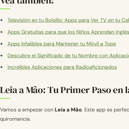
Vea también:
Televisión en tu Bolsillo: Apps para Ver TV en tu Cel
Apps Gratuitas para que los Niños Aprendan Inglé
Apps Infalibles para Mantener tu Móvil a Tope
Descubre el Significado de tu Nombre con Aplicac
Increíbles Aplicaciones para Radioaficionados
Leia a Mão: Tu Primer Paso en 
Vamos a empezar con
Leia a Mão
. Este app es perf
quiromancia.