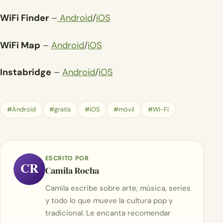
WiFi Finder
–
Android
/
iOS
WiFi Map
–
Android
/
iOS
Instabridge
–
Android
/
iOS
#Android
#gratis
#iOS
#móvil
#Wi-Fi
ESCRITO POR
CR
Camila Rocha
Camila escribe sobre arte, música, series
y todo lo que mueve la cultura pop y
tradicional. Le encanta recomendar