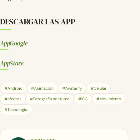
DESCARGAR LAS APP
AppGoogle
AppStore
#Android
#Animación
#Avatarify
#Celular
#efectos
#Fotografía nocturna
#iOS
#Movimiento
#Tecnología.