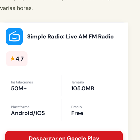
varias horas.
Simple Radio: Live AM FM Radio
★
4,7
Instalaciones
Tamaño
50M+
105.0MB
Plataforma
Precio
Android/iOS
Free
Descargar en Google Play