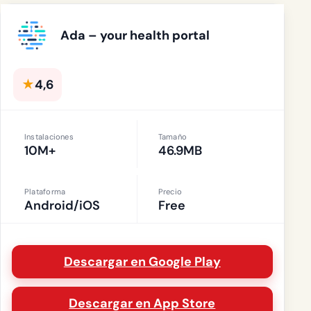
Ada – your health portal
★
4,6
Instalaciones
Tamaño
10M+
46.9MB
Plataforma
Precio
Android/iOS
Free
Descargar en Google Play
Descargar en App Store