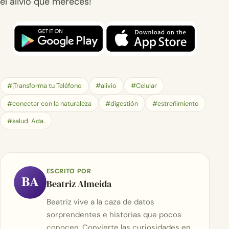
el alivio que mereces!
#¡Transforma tu Teléfono
#alivio
#Celular
#conectar con la naturaleza
#digestión
#estreñimiento
#salud. Ada.
ESCRITO POR
BA
Beatriz Almeida
Beatriz vive a la caza de datos
sorprendentes e historias que pocos
conocen. Convierte las curiosidades en