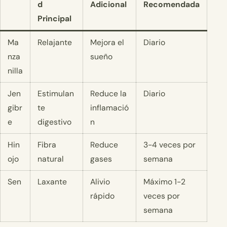
d
Adicional
Recomendada
Principal
Ma
Relajante
Mejora el
Diario
nza
sueño
nilla
Jen
Estimulan
Reduce la
Diario
gibr
te
inflamació
e
digestivo
n
Hin
Fibra
Reduce
3-4 veces por
ojo
natural
gases
semana
Sen
Laxante
Alivio
Máximo 1-2
rápido
veces por
semana