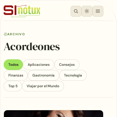
ARCHIVO
Acordeones
Todos
Aplicaciones
Consejos
Finanzas
Gastronomía
Tecnología
Top 5
Viajar por el Mundo
Articles