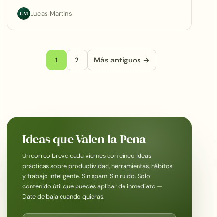
LM
Lucas Martins
Paginación de entradas
1
2
Más antiguos →
Ideas que Valen la Pena
Un correo breve cada viernes con cinco ideas
prácticas sobre productividad, herramientas, hábitos
y trabajo inteligente. Sin spam. Sin ruido. Solo
contenido útil que puedes aplicar de inmediato —
Date de baja cuando quieras.