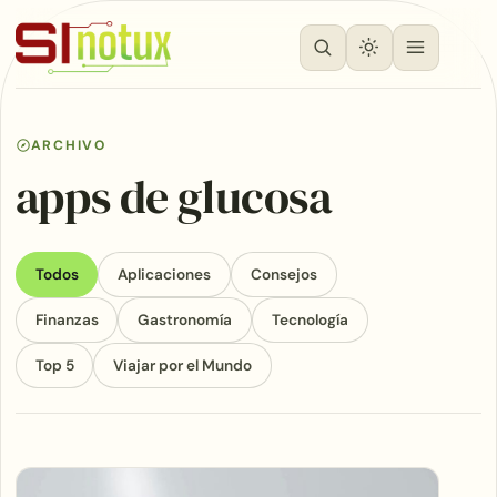
ARCHIVO
apps de glucosa
Todos
Aplicaciones
Consejos
Finanzas
Gastronomía
Tecnología
Top 5
Viajar por el Mundo
Articles