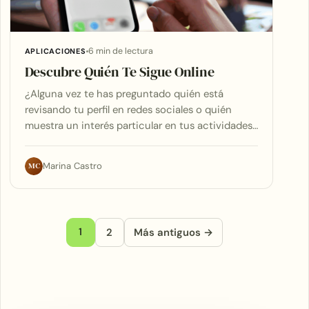
6 min de lectura
APLICACIONES
Descubre Quién Te Sigue Online
¿Alguna vez te has preguntado quién está
revisando tu perfil en redes sociales o quién
muestra un interés particular en tus actividades…
MC
Marina Castro
Paginación de entradas
1
2
Más antiguos →