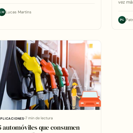
vez má
LM
Lucas Martins
PG
Pat
7 min de lectura
APLICACIONES
5 automóviles que consumen