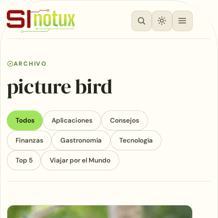
ARCHIVO
picture bird
Todos
Aplicaciones
Consejos
Finanzas
Gastronomía
Tecnología
Top 5
Viajar por el Mundo
Articles