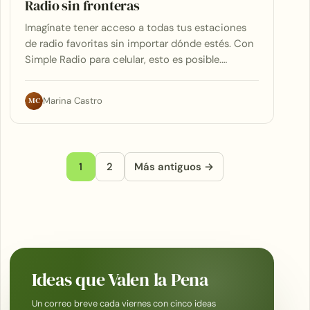
Radio sin fronteras
Imagínate tener acceso a todas tus estaciones
de radio favoritas sin importar dónde estés. Con
Simple Radio para celular, esto es posible.…
MC
Marina Castro
Paginación de entradas
1
2
Más antiguos →
Ideas que Valen la Pena
Un correo breve cada viernes con cinco ideas