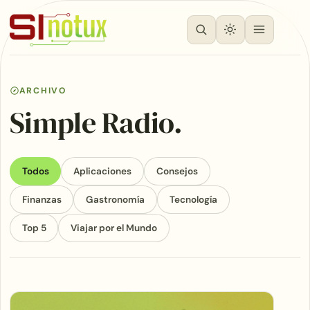
ARCHIVO
Simple Radio.
Todos
Aplicaciones
Consejos
Finanzas
Gastronomía
Tecnología
Top 5
Viajar por el Mundo
Articles