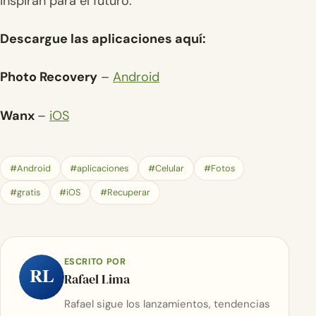
inspiran para el futuro.
Descargue las aplicaciones aquí:
Photo Recovery
–
Android
Wanx
–
iOS
#Android
#aplicaciones
#Celular
#Fotos
#gratis
#iOS
#Recuperar
ESCRITO POR
RL
Rafael Lima
Rafael sigue los lanzamientos, tendencias