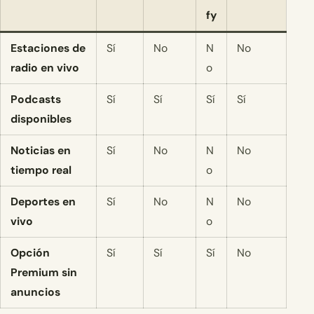
fy
Estaciones de
Sí
No
N
No
radio en vivo
o
Podcasts
Sí
Sí
Sí
Sí
disponibles
Noticias en
Sí
No
N
No
tiempo real
o
Deportes en
Sí
No
N
No
vivo
o
Opción
Sí
Sí
Sí
No
Premium sin
anuncios