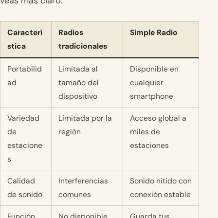
veas más claro:
Caracterí
Radios
Simple Radio
stica
tradicionales
Portabilid
Limitada al
Disponible en
ad
tamaño del
cualquier
dispositivo
smartphone
Variedad
Limitada por la
Acceso global a
de
región
miles de
estacione
estaciones
s
Calidad
Interferencias
Sonido nítido con
de sonido
comunes
conexión estable
Función
No disponible
Guarda tus