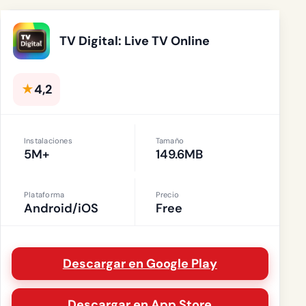
TV Digital: Live TV Online
★
4,2
Instalaciones
Tamaño
5M+
149.6MB
Plataforma
Precio
Android/iOS
Free
Descargar en Google Play
Descargar en App Store