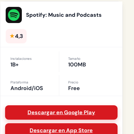
Spotify: Music and Podcasts
★
4,3
Instalaciones
Tamaño
1B+
100MB
Plataforma
Precio
Android/iOS
Free
Descargar en Google Play
Descargar en App Store