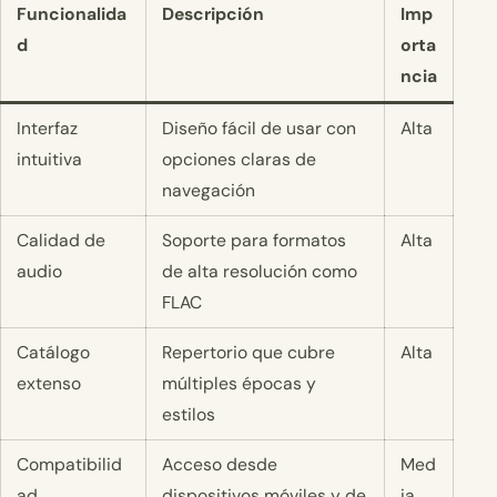
Funcionalida
Descripción
Imp
d
orta
ncia
Interfaz
Diseño fácil de usar con
Alta
intuitiva
opciones claras de
navegación
Calidad de
Soporte para formatos
Alta
audio
de alta resolución como
FLAC
Catálogo
Repertorio que cubre
Alta
extenso
múltiples épocas y
estilos
Compatibilid
Acceso desde
Med
ad
dispositivos móviles y de
ia