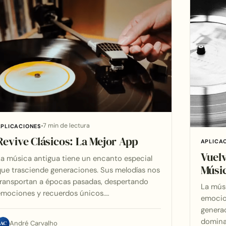
7 min de lectura
APLICACIONES
Revive Clásicos: La Mejor App
APLICA
Vuelv
a música antigua tiene un encanto especial
Músi
ue trasciende generaciones. Sus melodías nos
ransportan a épocas pasadas, despertando
La músi
emociones y recuerdos únicos.…
emocio
genera
domina
AC
André Carvalho