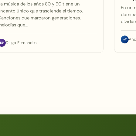
a música de los años 80 y 90 tiene un
En un 
ncanto único que trasciende el tiempo.
domina
Canciones que marcaron generaciones,
olvidam
melodías que…
AC
And
DF
Diego Fernandes