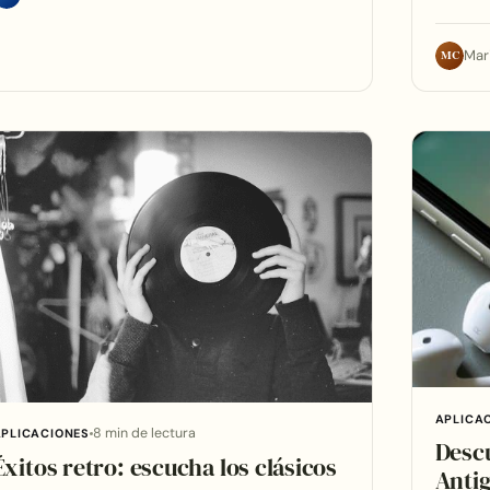
MC
Mar
APLICA
8 min de lectura
APLICACIONES
Descu
Éxitos retro: escucha los clásicos
Anti