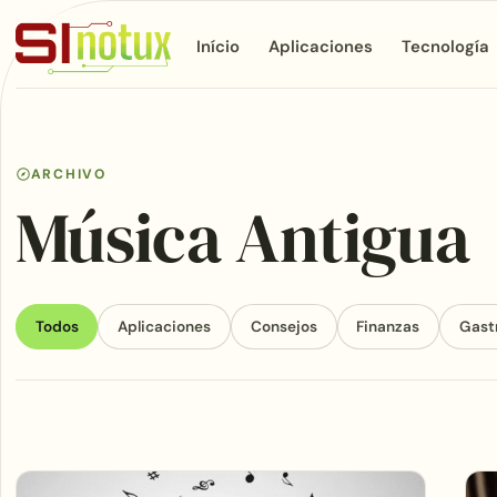
Início
Aplicaciones
Tecnología
ARCHIVO
Música Antigua
Todos
Aplicaciones
Consejos
Finanzas
Gast
Articles